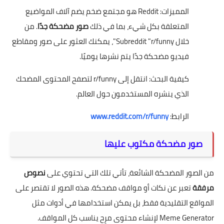
المميزات: Reddit هو مجتمع ضخم يضم آلاف المواضيع
المتعلقة بكل شيء، بما في ذلك
صور مضحكة جدًا
. من
خلال Subreddit "r/funny"، يمكنك العثور على صور ومقاطع
فيديو مضحكة جدًا يتم نشرها يوميًا.
كيفية البحث: انتقل إلى r/funny لتصفح المحتوى المضحك
الذي ينشره المستخدمون حول العالم.
الرابط:
www.reddit.com/r/funny
صور مضحكة مكتوب عليها
من الصور المضحكة الشائعة، تأتي تلك التي تحتوي على
نصوص
مرفقة
تعبر عن نكات أو مواقف مضحكة. هذه الصور لا تقتصر على
المواقع التقليدية فقط، بل يمكن استخدامها في أدوات مثل
Meme Generator لإنشاء محتوى مرِح يناسب كل المواقف.