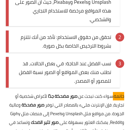
Unsplash وPexels وPixabay، حيث أن الصور على
هذه المواقع مرخصة للاستخدام التجاري
والشخصي.
تحقق من حقوق الاستخدام: تأكد من أنك تلتزم
بشروط الترخيص الخاصة بكل صورة.
نسب الفضل عند الحاجة: في بعض الحالات، قد
تطلب منك بعض المواقع أو الصور نسبة الفضل
للمصور أو المصدر.
خاتمة:
سواء كنت تبحث عن
صور مضحكة جدًا
لأغراض شخصية أو
تجارية، فإن الإنترنت مليء بالمصادر التي توفر
صور مضحكة
وعالية
الجودة. من مواقع مثل Unsplash وPexels إلى منصات مثل Giphy
وReddit، يمكنك العثور بسهولة على
صور تثير الضحك
وتساعد في