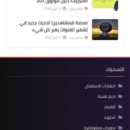
المباريات: دليل موثوق 202
عزالدين ويب
12 أبريل 2026
صدمة للمشاهدين! تحديث جديد في
تشفير القنوات يغير كل شيء
عزالدين ويب
11 أبريل 2026
التسميات
اجهازات الاستقبال
اخبار تقنية
الاقمار
اندرويد
تدوينات معلوماتية