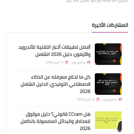
تطبيق Neotv pro مع كود تفعيل 365 يوم
…
المشاركات الأخيرة
أفضل تطبيقات أخبار التقنية للأندرويد
والآيفون: دليل 2026 الشامل
عزالدين ويب
12 أبريل 2026
كل ما تحتاج معرفته عن الذكاء
الاصطناعي التوليدي: الدليل الشامل
2026
عزالدين ويب
12 أبريل 2026
هل CCcam قانوني؟ دليل موثوق
للمخاطر والبدائل المضمونة بالكامل
2026