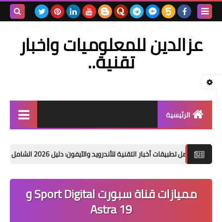
بحث هذه
عزالدين للمعلوميات واخبار
المدونة
تقنية..
الإلكتروني
الرئيسية
تدوينات معلوماتية
فضل تطبيقات أخبار التقنية للأندرويد والآيفون: دليل 2026 الشامل
كل 
أجهزة الاستقبال
سيرفرات / خوادم
مميازات قناة سبورت Sport Digital و
أقمار صناعية
Astra 19