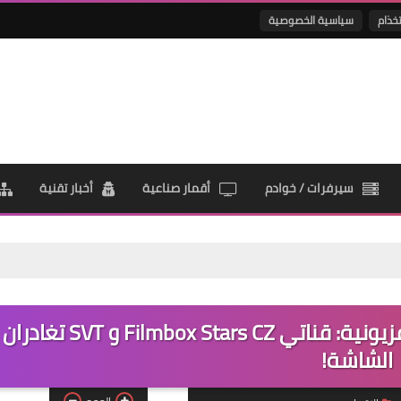
تخذام
سياسية الخصوصية
سيرفرات / خوادم
أقمار صناعية
أخبار تقنية
أفضل 
تحديثات مثيرة في عالم القنوات التلفزيونية: قناتي Filmbox Stars CZ و SVT تغادران
الشاشة!