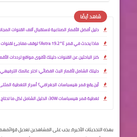
شاهد أيضًا
دليل أفضل الأقمار الصناعية لاستقبال آلاف القنوات المجاني
ماذا يحدث في قمر Astra 19.2°E؟ توقف مفاجئ لقنوات الشيرنغ وارتباك كبير!
كنز الباحثين عن القنوات: دليلك لأقوى مواقع ترددات الأقم
دليلك الشامل لأقمار البث الفضائي: اختر عالمك الترفيهي
أين يقع قمر هيسباسات الجغرافي؟ أسرار التغطية المثلى
تغطية قمر هيسباسات 30W: الدليل الشامل لكل ما تحتاج معرفته
بهذه التحديثات الأخيرة، يجب على المشاهدين تعديل قوائمهم ا