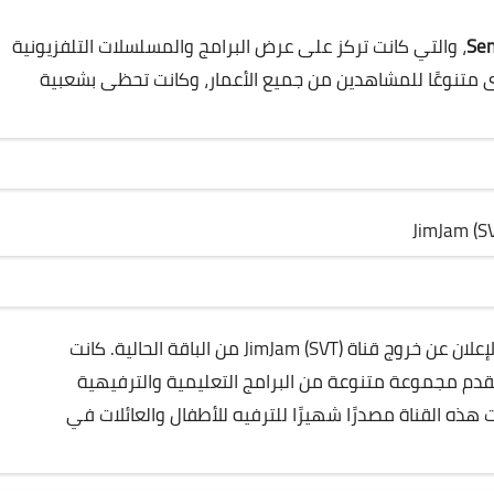
Sen
، والتي كانت تركز على عرض البرامج والمسلسلات التلفزيونية
متنوعًا للمشاهدين من جميع الأعمار، وكانت تحظى بشعبية
في تحديث آخر للتردد 11938 افقي 28000، تم الإعلان عن خروج قناة JimJam (SVT) من الباقة الحالية. كانت
 كانت تقدم مجموعة متنوعة من البرامج التعليمية والترفيهية
ذه القناة مصدرًا شهيرًا للترفيه للأطفال والعائلات في