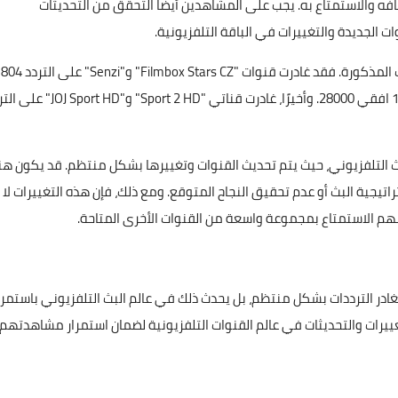
 والاستمتاع به. يجب على المشاهدين أيضًا التحقق من التحديثات
 الجديدة والتغييرات في الباقة التلفزيونية.
هذه المقالة، نلاحظ أن هناك تغييرات حدثت على الترددات المذكورة. فقد غادرت قنوا
" على التردد 11938 افقي 28000. وأخيرًا، غادرت قناتي "Sport 2 HD" و"rt HD
ث التلفزيوني، حيث يتم تحديث القنوات وتغييرها بشكل منتظم. قد يكون هن
تيجية البث أو عدم تحقيق النجاح المتوقع. ومع ذلك، فإن هذه التغييرات لا
هم الاستمتاع بمجموعة واسعة من القنوات الأخرى المتاحة.
غادر الترددات بشكل منتظم، بل يحدث ذلك في عالم البث التلفزيوني باستمرار
غييرات والتحديثات في عالم القنوات التلفزيونية لضمان استمرار مشاهدتهم