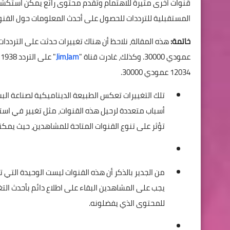
قنوات أخرى مثيرة للاهتمام وتقدم محتوى رائع يمكن استكشافه
المستقبلية للترددات للحصول على أحدث المعلومات حول القنوات
خاتمة:
عمودي 30000. وكذلك، غادرت قناة "
JimJam
12034 عمودي 30000.
تلك التغييرات تعكس الطبيعة الديناميكية لصناعة الب
أسباب متعددة لرحيل هذه القنوات، مثل تغيير في استرا
تؤثر على تنوع القنوات المتاحة للمشاهدين، حيث يمكن
من الجدير بالذكر أن هذه القنوات ليست الوحيدة التي ت
يجب على المشاهدين البقاء على اطلاع دائم بأحدث الت
للمحتوى الذي يفضلونه.