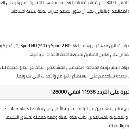
بالإضافة إلى ذلك، لاحظنا أيضًا تغييرًا على التردد 11938 افقي 28000، حيث غادرت قناة (JimJam (SVT. هذا التحديث قد يؤث
طفالهم. وبالتالي، يجب أن يكون لديهم خيارات بديلة لتلبية احتياجات
(SVT و (JOJ
Sport 2 HD
Sport HD
(SVT. قد يكو
دون على هاتين القناتين لمتابعة أحدث الأحداث الرياضية.
ات التلفزيونية المتاحة. ويجب على المشاهدين البحث عن بدائل جديدة لتلب
 جديدة تساعدهم على الاستمتاع بالبرامج والأحداث التي يحبونها.
في تحديث جديد للتردد 11804 عمودي 30000، تم الإعلان عن خروج قناتين مهمتين من الباقة الحالية. الأولى هي قناة Filmbox Stars CZ
يرة والمحبوبة للمشاهدين. كانت هذه القناة وجهة مفضلة لعشاق السينما
ة والحديثة.