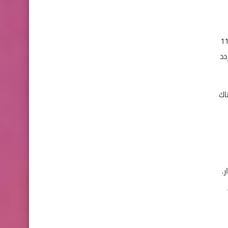
ت "Filmbox Stars CZ" و"Senzi" على التردد 11804
JOJ Spo" على التردد
اك
.