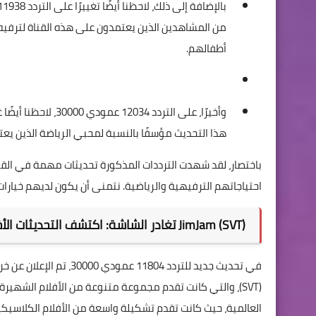
من المشاهدين الذين يعتمدون على هذه القناة لترفيه أ
أطفالهم.
وأخيرًا، على التردد 12034 عمودي 30000، لاحظنا أيضًا غياب قناتين مهمتين، وهما (
هذا التحديث مؤسفًا بالنسبة لمحبي الرياضة الذين يعتم
باختصار، لقد شهدت الترددات المذكورة تحديثات مهمة في القنو
احتياجاتهم الترفيهية والرياضية. نتمنى أن يكون لديهم خيارات
JimJam (SVT) تغادر الشاشة: اكتشف التحديثات الأخيرة على التردد 11938 افقي 28000!
(SVT)، والتي كانت تقدم مجموعة متنوعة من الأفلام الشه
العالمية، حيث كانت تقدم تشكيلة واسعة من الأفلام الكلاسيكي