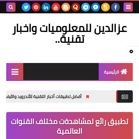
بحث هذه
عزالدين للمعلوميات واخبار
المدونة
تقنية..
الإلكتروني
الرئيسية
تدوينات معلوماتية
أفضل تطبيقات أخبار التقنية للأندرويد والآيفون: دليل 2026 الشامل
أجهزة الاستقبال
سيرفرات / خوادم
تطبيق رائع لمشاهدةت مختلف القنوات
أقمار صناعية
العالمية