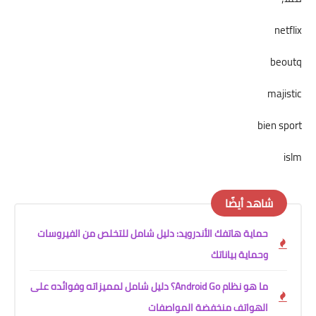
netflix
beoutq
majistic
bien sport
islm
شاهد أيضًا
حماية هاتفك الأندرويد: دليل شامل للتخلص من الفيروسات
وحماية بياناتك
ما هو نظام Android Go؟ دليل شامل لمميزاته وفوائده على
الهواتف منخفضة المواصفات