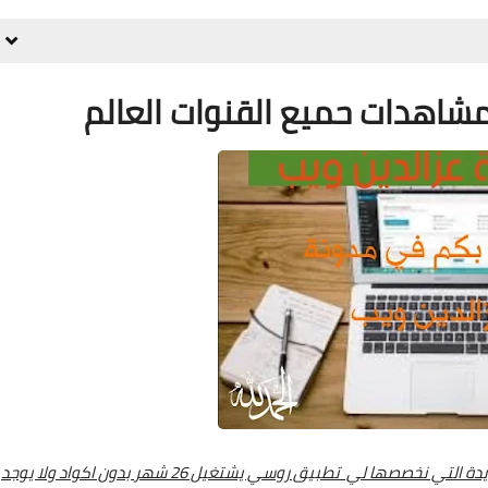
هدات حميع القنوات العالم
السلام عليك مرحبا بكم متابعين الكرام في هذه التدوينة الجديدة التي نخصصها لي تطبيق روسي يشتغيل 26 شهر بدون اكواد ولا يوجد