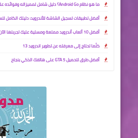
ما هو نظام Android Go؟ دليل شامل لمميزاته وفوائده على الهواتف منخفضة المواصفات
أفضل تطبيقات تسجيل الشاشة للأندرويد: دليلك الكامل لتس
أفضل 10 ألعاب أندرويد ممتعة ومسلية عليك تجربتها الآن
كلّما تحتاج إلى معرفته عن تطوير اندروید 13
أفضل طرق لتحميل GTA 5 على هاتفك الذكي بنجاح