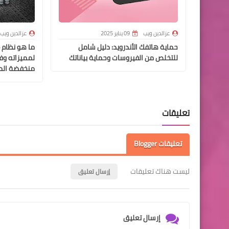
عزالدين ويب
09 يناير 2025
عزالدين ويب
حماية هاتفك الأندرويد: دليل شامل
للتخلص من الفيروسات وحماية بياناتك
لمميزاته وف
منخفضة الم
تعليقات
تعليقات Blogger
ليست هناك تعليقات
إرسال تعليق
إرسال تعليق